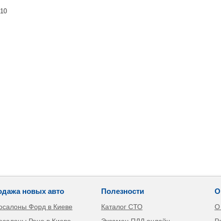
010
одажа новых авто
Полезности
О
осалоны Форд в Киеве
Каталог СТО
О