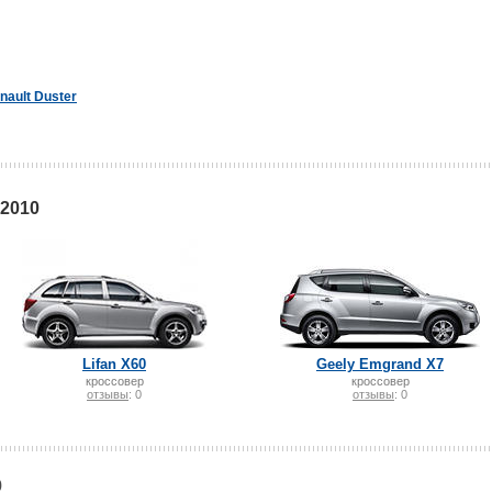
nault Duster
 2010
Lifan X60
Geely Emgrand X7
кроссовер
кроссовер
отзывы
: 0
отзывы
: 0
0