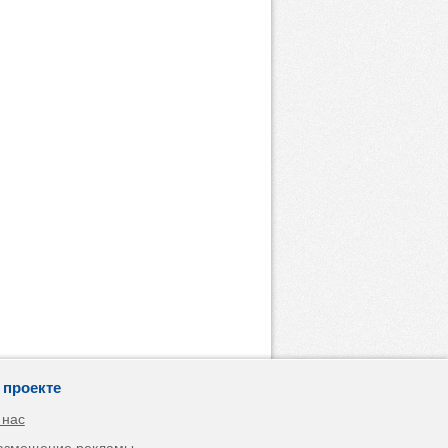
 проекте
 нас