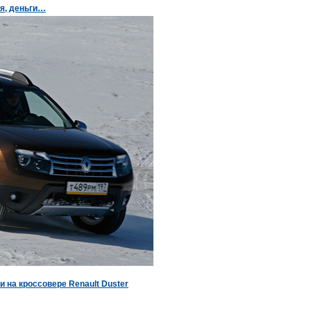
мя, деньги…
и на кроссовере Renault Duster