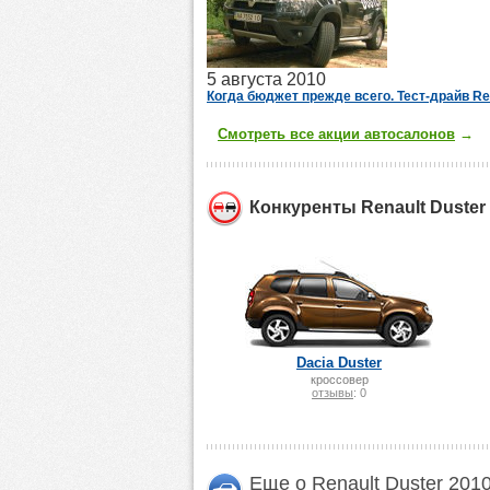
5 августа 2010
Когда бюджет прежде всего. Тест-драйв Re
Смотреть все акции автосалонов
→
Конкуренты Renault Duster
Dacia Duster
кроссовер
отзывы
: 0
Еще о Renault Duster 201