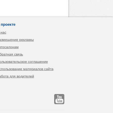
 проекте
 нас
азмещение рекламы
втосалонам
братная связь
ользовательское соглашение
спользование материалов сайта
абота для водителей