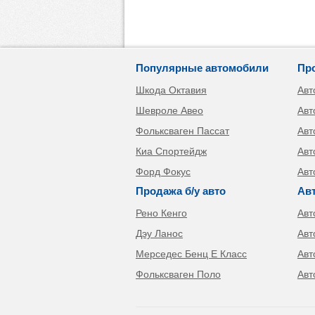
Популярные автомобили
Пр
Шкода Октавия
Авт
Шевроле Авео
Авт
Фольксваген Пассат
Авт
Киа Спортейдж
Авт
Форд Фокус
Авт
Продажа б/у авто
Ав
Рено Кенго
Авт
Дэу Ланос
Авт
Мерседес Бенц Е Класс
Авт
Фольксваген Поло
Авт