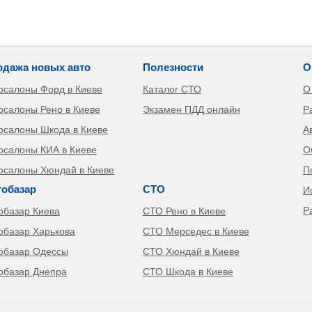
одажа новых авто
Полезности
О
осалоны Форд в Киеве
Каталог СТО
О
осалоны Рено в Киеве
Экзамен ПДД онлайн
Р
осалоны Шкода в Киеве
А
осалоны КИА в Киеве
О
осалоны Хюндай в Киеве
П
тобазар
СТО
И
Р
обазар Киева
СТО Рено в Киеве
обазар Харькова
СТО Мерседес в Киеве
обазар Одессы
СТО Хюндай в Киеве
обазар Днепра
СТО Шкода в Киеве