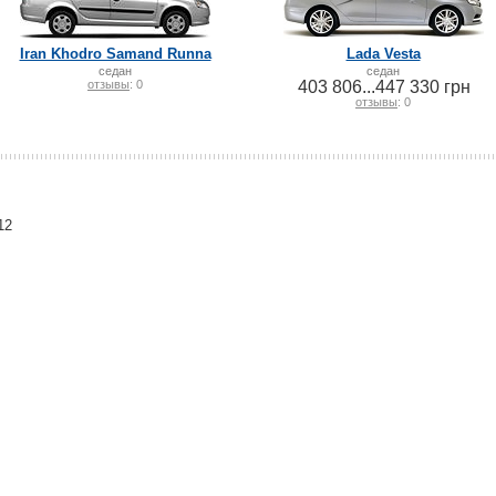
Iran Khodro Samand Runna
Lada Vesta
седан
седан
отзывы
: 0
403 806...447 330 грн
отзывы
: 0
12