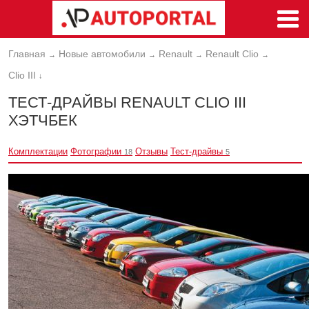
Главная
Новые автомобили
Renault
Renault Clio
→
→
→
→
Clio III
↓
ТЕСТ-ДРАЙВЫ RENAULT CLIO III
ХЭТЧБЕК
Комплектации
Фотографии
Отзывы
Тест-драйвы
18
5