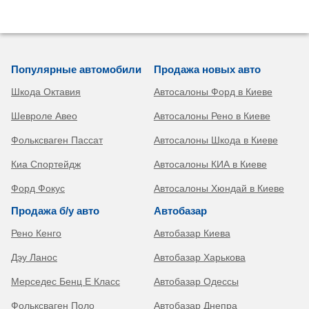
Популярные автомобили
Продажа новых авто
Шкода Октавия
Автосалоны Форд в Киеве
Шевроле Авео
Автосалоны Рено в Киеве
Фольксваген Пассат
Автосалоны Шкода в Киеве
Киа Спортейдж
Автосалоны КИА в Киеве
Форд Фокус
Автосалоны Хюндай в Киеве
Продажа б/у авто
Автобазар
Рено Кенго
Автобазар Киева
Дэу Ланос
Автобазар Харькова
Мерседес Бенц Е Класс
Автобазар Одессы
Фольксваген Поло
Автобазар Днепра