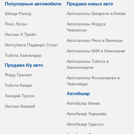
Популярные автомобили
Продажа новых авто
Шкода Рапид
Автосалоны Шевроле в Киеве
Рено Логан
Автосалоны Форд в
Черкассах
Ниссан Х Трейл
Автосалоны Рено в Виннице
Митсубиси Паджеро Спорт
Автосалоны КИА в Николаеве
Тойота Хайлендер
Автосалоны Тойота в
Продажа б/у авто
Хмельницком
Форд Транзит
Автосалоны Фольксваген в
Черновцах
Тойота Камри
Автобазар
Хюндай Туксон
Автобазар Киева
Ниссан Кашкай
Автобазар Харькова
Автобазар Одессы